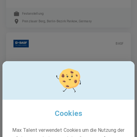
Festanstellung
Prenzlauer Berg, Berlin-Bezirk Pankow, Germany
BASF
Teamspecialist Trade Invoicing Services
(m/f/d) - Hybrid Option GER
Festanstellung
Berlin
Cookies
BASF
Max Talent verwendet Cookies um die Nutzung der