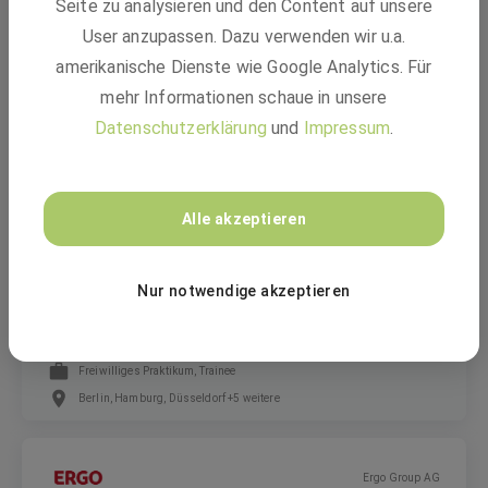
Seite zu analysieren und den Content auf unsere
Working Student Indirect Tax (m/f/d)
User anzupassen. Dazu verwenden wir u.a.
amerikanische Dienste wie Google Analytics. Für
mehr Informationen schaue in unsere
Werkstudent
Datenschutzerklärung
und
Impressum
.
Berlin
Boston Consulting Group
Alle akzeptieren
Nur notwendige akzeptieren
Visiting Associate: Dein Praktikum bei BCG
Freiwilliges Praktikum, Trainee
Berlin, Hamburg, Düsseldorf +5 weitere
Ergo Group AG