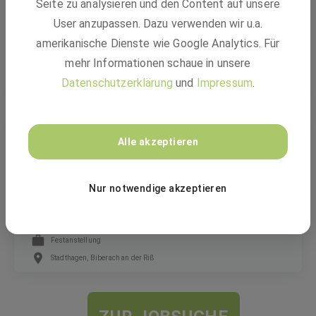
Seite zu analysieren und den Content auf unsere
Großprojektleiter (m/w/d) im Freileitungsbau
User anzupassen. Dazu verwenden wir u.a.
amerikanische Dienste wie Google Analytics. Für
mehr Informationen schaue in unsere
Festanstellung
Datenschutzerklärung
und
Impressum
.
Bersteland, Stadthagen, Neustadt an der Weinstraße +2 weitere
EQOS Gruppe
Alle akzeptieren
Nur notwendige akzeptieren
Baukaufmann (m/w/d) Freileitungsbau
Festanstellung
Stadthagen, Biberach an der Riß