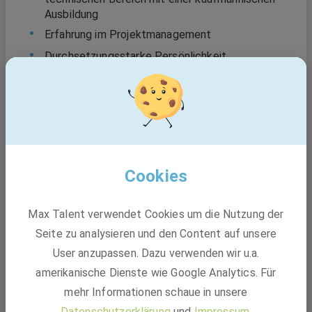
Ausbildung
Erfahrung im Projektmanagement
Durchsetzungsstarke Persönlichkeit
Wir bieten
Tägliche Abwechslung bei deinen Aufgaben
Familiäres Miteinander per Du
Modernste Arbeitsplatzausstattung
Cookies
Unbefristetes Arbeitsverhältnis
Fort- und Weiterbildungsmöglichkeiten
Max Talent verwendet Cookies um die Nutzung der
Seite zu analysieren und den Content auf unsere
Unterstützung bei der Altersvorsorge
User anzupassen. Dazu verwenden wir u.a.
An deinem neuen Arbeitsplatz in unmittelbarer Nähe zu
amerikanische Dienste wie Google Analytics. Für
Hamburg arbeitest du in einem dynamischen Team aus
mehr Informationen schaue in unsere
waschechten Vertrieblern, bei denen der Spaß nicht zu
kurz kommt. Bei uns triffst du auf entspannte
Datenschutzerklärung
und
Impressum
.