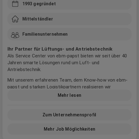
1993
gegründet
Mittelständler
Familienunternehmen
Ihr Partner für Lüftungs- und Antriebstechnik
Als Service Center von ebm-papst bieten wir seit über 40
Jahren smarte Lösungen rund um Luft- und
Antriebstechnik.
Mit unserem erfahrenen Team, dem Know-how von ebm-
papst und starken Logistikpartnern realisieren wir
individuelle Projekte – effizient, flexibel und zuverlässig.
Mehr lesen
Zum Unternehmensprofil
Mehr Job Möglichkeiten