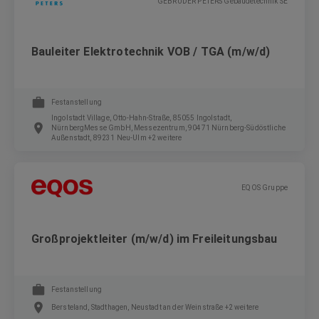
GEBRÜDER PETERS Gebäudetechnik SE
Bauleiter Elektrotechnik VOB / TGA (m/w/d)
Festanstellung
Ingolstadt Village, Otto-Hahn-Straße, 85055 Ingolstadt,
NürnbergMesse GmbH, Messezentrum, 90471 Nürnberg-Südöstliche
Außenstadt, 89231 Neu-Ulm +2 weitere
EQOS Gruppe
Großprojektleiter (m/w/d) im Freileitungsbau
Festanstellung
Bersteland, Stadthagen, Neustadt an der Weinstraße +2 weitere