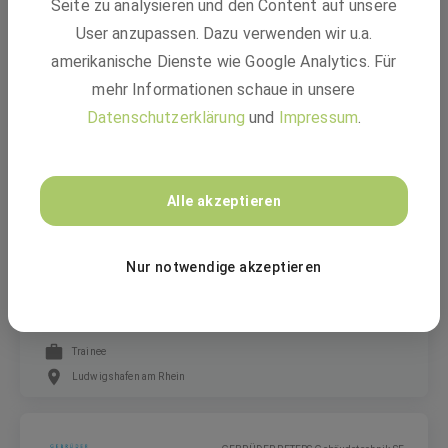
Seite zu analysieren und den Content auf unsere
Fachkraft (m/w/d) Arbeitssicherheit
User anzupassen. Dazu verwenden wir u.a.
amerikanische Dienste wie Google Analytics. Für
mehr Informationen schaue in unsere
Festanstellung
Datenschutzerklärung
und
Impressum
.
Pfungstadt, Freilassing, Velden +1 weitere
BASF
Alle akzeptieren
Graduate Program Start IN Finance &
Nur notwendige akzeptieren
Controlling with focus Finance (m/f/d)
Trainee
Ludwigshafen am Rhein