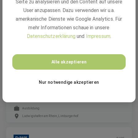
Seite zu analysieren und den Content auf unsere
Global Process Owner - Governance Reporting
User anzupassen. Dazu verwenden wir u.a.
Obligations (m/w/d)
amerikanische Dienste wie Google Analytics. Für
mehr Informationen schaue in unsere
Festanstellung
Datenschutzerklärung
und
Impressum
.
Limburgerhof
Alle akzeptieren
BASF
Nur notwendige akzeptieren
Ausbildung Chemikant:in (m/w/d)
Ausbildung
Ludwigshafen am Rhein, Limburgerhof