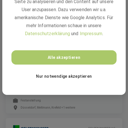
Seite zu analysieren und den Content auf unsere
Ingenieur Sekundärtechnik (m/w/d) für HVDC-
User anzupassen. Dazu verwenden wir u.a.
Test- und Schulungssysteme (Replika)
amerikanische Dienste wie Google Analytics. Für
mehr Informationen schaue in unsere
Festanstellung
Datenschutzerklärung
und
Impressum
.
Pulheim-Brauweiler, Nordrhein-Westfalen
Alle akzeptieren
Rheinbahn AG
Nur notwendige akzeptieren
Systemtechniker*in Funk (m/w/d)
Festanstellung
Düsseldorf, Mettmann, Krefeld +1 weitere