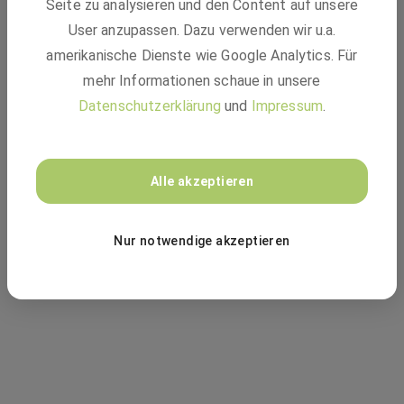
Seite zu analysieren und den Content auf unsere
mehr verfügbar - 404
User anzupassen. Dazu verwenden wir u.a.
amerikanische Dienste wie Google Analytics. Für
mehr Informationen schaue in unsere
Datenschutzerklärung
und
Impressum
.
Vielleicht passt einer dieser Jobs:
Alle akzeptieren
ZUR JOBSUCHE
Nur notwendige akzeptieren