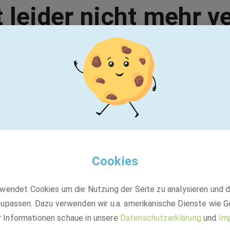
t leider nicht mehr v
Vielleicht passt einer dieser Jobs:
EQOS Gruppe
Projektleiter (m/w/d) Schaltanlagenbau
Cookies
wendet Cookies um die Nutzung der Seite zu analysieren und 
Festanstellung
upassen. Dazu verwenden wir u.a. amerikanische Dienste wie G
Pfungstadt, Pforzheim, Mittelstraße, Kerken-Nieukerk +6 weitere
r Informationen schaue in unsere
Datenschutzerklärung
und
Im