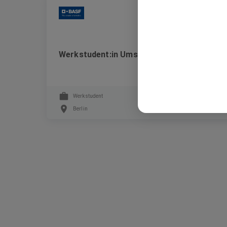
BASF
Werkstudent:in Umsatzsteuer (m/w/d)
Werkstudent
Berlin