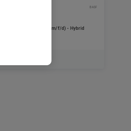
BASF
Financial Accountant (m/f/d) - Hybrid
Option GER
Festanstellung
Berlin