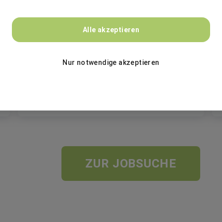
BASF
Alle akzeptieren
Accountant Financial Reporting Italian
(m/w/d) - Hybrid Option GER
Nur notwendige akzeptieren
Festanstellung
Berlin
ZUR JOBSUCHE