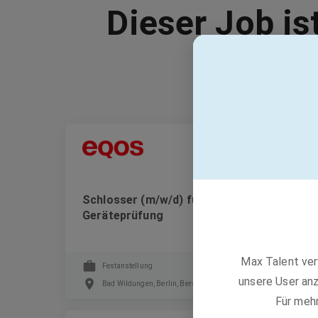
Dieser Job is
EQOS Gruppe
Schlosser (m/w/d) für die Werkzeug- und
Geräteprüfung
Max Talent ver
Festanstellung
unsere User anz
Bad Wildungen, Berlin, Bersteland
Für meh