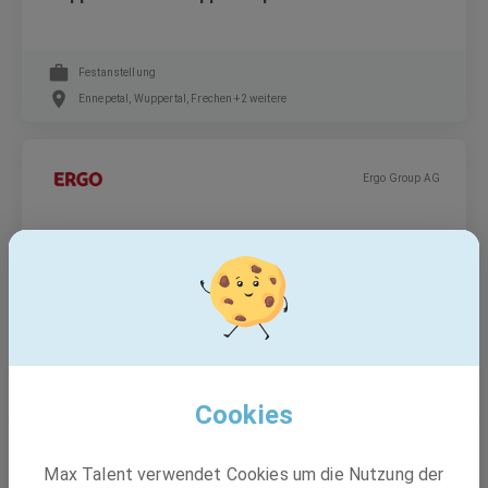
Festanstellung
Ennepetal, Wuppertal, Frechen +2 weitere
Ergo Group AG
bAV-Experte für Speziallösungen (m/w/d)
Festanstellung
Düsseldorf
Cookies
BASF
Max Talent verwendet Cookies um die Nutzung der