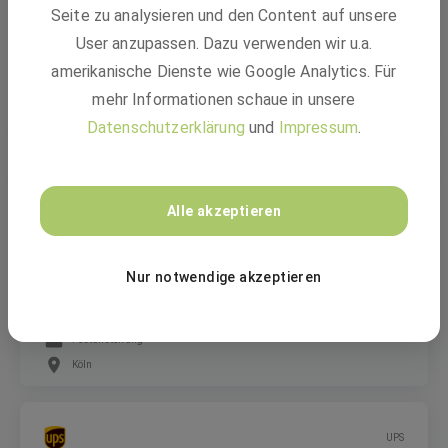
Seite zu analysieren und den Content auf unsere
Internship Marketing (m/f/d)
User anzupassen. Dazu verwenden wir u.a.
amerikanische Dienste wie Google Analytics. Für
mehr Informationen schaue in unsere
Freiwilliges Praktikum, Pflichtpraktikum
Datenschutzerklärung
und
Impressum
.
Monheim am Rhein
Ruby GmbH
Alle akzeptieren
Haustechniker in Voll-/Teilzeit (m/w/d)
Nur notwendige akzeptieren
Festanstellung
Köln
UPS