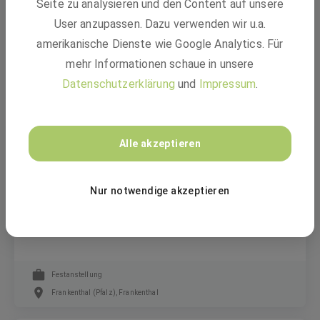
Seite zu analysieren und den Content auf unsere
Ausbildung Elektroniker:in für Betriebstechnik
(m/w/d)
User anzupassen. Dazu verwenden wir u.a.
amerikanische Dienste wie Google Analytics. Für
mehr Informationen schaue in unsere
Ausbildung
Datenschutzerklärung
und
Impressum
.
49448 Lemförde, Ludwigshafen
IB INeTEC
Alle akzeptieren
Nur notwendige akzeptieren
Techniker od. Meister (m/w/d) -
Nachrichten-/Elektrotechnik (Techniker*in -
Elektrotechnik)
Festanstellung
Frankenthal (Pfalz), Frankenthal