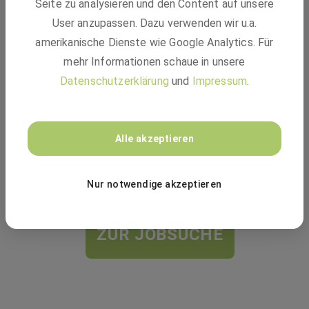
Vielleicht passt einer dieser Jobs:
Seite zu analysieren und den Content auf unsere
User anzupassen. Dazu verwenden wir u.a.
amerikanische Dienste wie Google Analytics. Für
BASF
mehr Informationen schaue in unsere
Datenschutzerklärung
und
Impressum
.
Ausbildung Elektroniker:in für Betriebstechnik
(m/w/d)
Alle akzeptieren
Ausbildung
49448 Lemförde, Ludwigshafen
Nur notwendige akzeptieren
ZUR JOBSUCHE