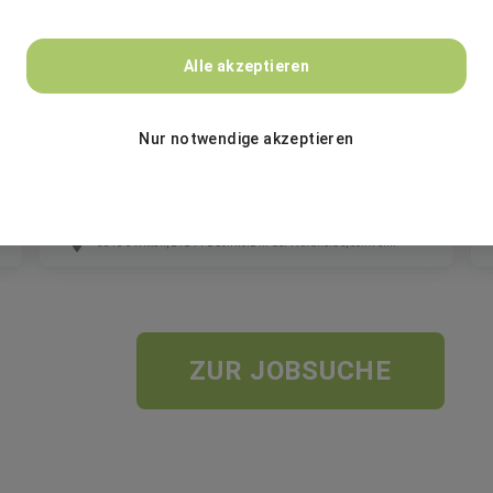
Pleiger Maschinenbau GmbH & Co. KG
Alle akzeptieren
Kunststoffarbeiter / Produktionshelfer
(m/w/d)
Nur notwendige akzeptieren
Festanstellung
58456 Witten, 21244 Buchholz in der Nordheide, Schwelm
ZUR JOBSUCHE