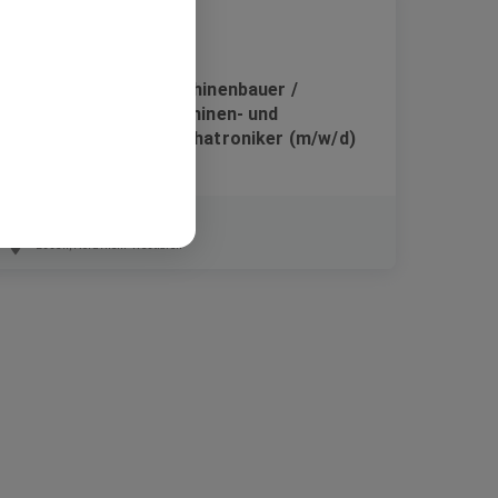
Wickler / Elektromaschinenbauer /
Elektroniker für Maschinen- und
Antriebstechnik / Mechatroniker (m/w/d)
Festanstellung
Essen, Nordrhein-Westfalen