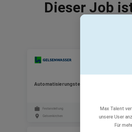
Dieser Job is
GELSENWASSER AG
Automatisierungstechniker*in/Automatisie
Max Talent ver
Festanstellung
unsere User anz
Gelsenkirchen
Für meh