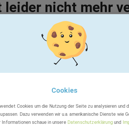
t leider nicht mehr v
Vielleicht passt einer dieser Jobs:
Pleiger Maschinenbau GmbH & Co. KG
Wartungs- und Servicetechniker –
rungsingenieur*in
Maschinenbau (m/w/d)
Cookies
wendet Cookies um die Nutzung der Seite zu analysieren und 
Festanstellung
upassen. Dazu verwenden wir u.a. amerikanische Dienste wie G
58456 Witten, 58456 Witten-Herbede
r Informationen schaue in unsere
Datenschutzerklärung
und
Im