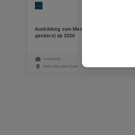
VINCORION
Ausbildung zum Mechatroniker (all
genders) ab 2026
Ausbildung
Wedel, Altenstadt, Essen