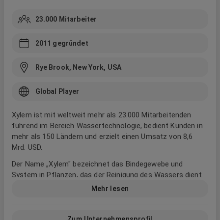
23.000
Mitarbeiter
2011
gegründet
Rye Brook, New York, USA
Global Player
Xylem ist mit weltweit mehr als 23.000 Mitarbeitenden
führend im Bereich Wassertechnologie, bedient Kunden in
mehr als 150 Ländern und erzielt einen Umsatz von 8,6
Mrd. USD.
Der Name „Xylem" bezeichnet das Bindegewebe und
System in Pflanzen, das der Reinigung des Wassers dient
und es von der Wurzel dorthin bringt, wo es benötigt wird,
Mehr lesen
um das Leben zu erhalten. Wir engagieren uns für die
Nachhaltigkeit, indem wir unsere Kunden mit unseren
vernetzten Technologien und Lösungen bei der
Zum Unternehmensprofil