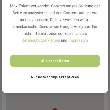
innovative Technologielösungen für Wasser, Energie
Max Talent verwendet Cookies um die Nutzung der
und Nachhaltigkeit. Unsere Produkte beeinflussen
Seite zu analysieren und den Content auf unsere
Versorgungsunternehmen, Industrie, Wohn- und
Gewerbegebäude. Gemeinsam schaffen wir eine Welt,
User anzupassen. Dazu verwenden wir u.a.
in der Wasserprobleme mit Einfallsreichtum und
amerikanische Dienste wie Google Analytics. Für
Engagement gelöst werden und Vielfalt Innovation
mehr Informationen schaue in unsere
fördert.
Datenschutzerklärung
und
Impressum
.
Alle akzeptieren
Nur notwendige akzeptieren