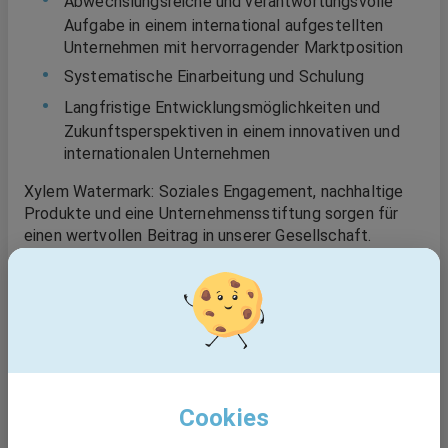
Abwechslungsreiche und verantwortungsvolle
Aufgabe in einem international aufgestellten
Unternehmen mit hervorragender Marktposition
Systematische Einarbeitung und Schulung
Langfristige Entwicklungsmöglichkeiten und
Zukunftsperspektiven in einem innovativen und
internationalen Unternehmen
Xylem Watermark: Soziales Engagement, nachhaltige
Produkte und eine Unternehmensstiftung sorgen für
einen wertvollen Beitrag in unserer Gesellschaft.
Xylem ist ein Arbeitgeber, der Chancengleichheit
fördert. Personalentscheidungen werden ohne
Rücksicht auf Nationalität, Hautfarbe, Religion,
ethnische Herkunft, Geschlecht, sexuelle
Orientierung, Geschlechtsidentität oder -ausdruck,
Alter, Behinderung oder andere gesetzlich
geschützte Merkmale getroffen.
Cookies
Werde Teil des globalen Xylem-Teams und gestalte