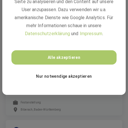
technischen
Seite zu analysieren und den Content auf unsere
User anzupassen. Dazu verwenden wir u.a.
amerikanische Dienste wie Google Analytics. Für
Freiwilliges Praktikum
mehr Informationen schaue in unsere
Herbolzheim
Datenschutzerklärung
und
Impressum
.
RBS wave GmbH
Alle akzeptieren
Sicherheits- und
Gesundheitsschutzkoordinator / SiGeKo
Nur notwendige akzeptieren
(w/m/d)
Festanstellung
Biberach, Baden-Württemberg