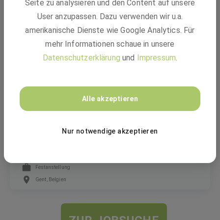
Seite zu analysieren und den Content auf unsere
Nematologist Scientist (m/f/d)
User anzupassen. Dazu verwenden wir u.a.
amerikanische Dienste wie Google Analytics. Für
mehr Informationen schaue in unsere
Festanstellung
Datenschutzerklärung
und
Impressum
.
Gent, Belgien
BASF
Alle akzeptieren
Nur notwendige akzeptieren
Nematologist Scientist (m/f/d)
Festanstellung
Gent, Belgien