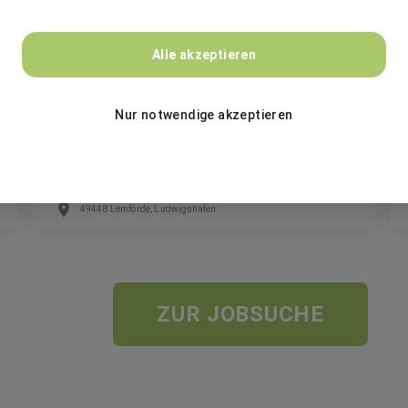
BASF
Alle akzeptieren
Ausbildung Chemikant:in (m/w/d)
Nur notwendige akzeptieren
Ausbildung
49448 Lemförde, Ludwigshafen
ZUR JOBSUCHE