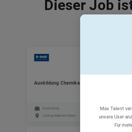
Dieser Job is
BASF
Ausbildung Chemikant:in (m/w/d)
Max Talent ver
Ausbildung
unsere User anz
Ludwigshafen am Rhein
Für meh