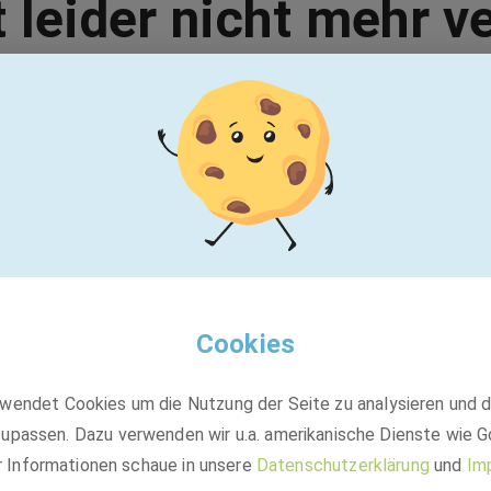
t leider nicht mehr v
Vielleicht passt einer dieser Jobs:
BASF
BASF SE - Berufsorientierungspraktikum
2026
Cookies
wendet Cookies um die Nutzung der Seite zu analysieren und 
Freiwilliges Praktikum, Freiwilliges Praktikum
upassen. Dazu verwenden wir u.a. amerikanische Dienste wie G
Ludwigshafen am Rhein, Limburgerhof, 67117 Limburgerhof
r Informationen schaue in unsere
Datenschutzerklärung
und
Im