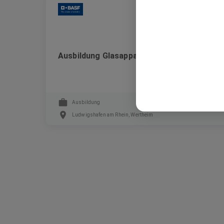
BASF
Ausbildung Glasapparatebauer:in (w/m/d)
Ausbildung
Ludwigshafen am Rhein, Wertheim