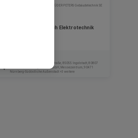
GEBRÜDER PETERS Gebäudetechnik SE
Projektleiter im Bereich Elektrotechnik
(m/w/d)
Festanstellung
Ingolstadt Village, Otto-Hahn-Straße, 85055 Ingolstadt, 80807
München, NürnbergMesse GmbH, Messezentrum, 90471
Nürnberg-Südöstliche Außenstadt +3 weitere