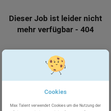
Dieser Job ist leider nicht
mehr verfügbar - 404
Vielleicht passt einer dieser Jobs:
BASF
Maintenance Technician
Cookies
Max Talent verwendet Cookies um die Nutzung der
Festanstellung