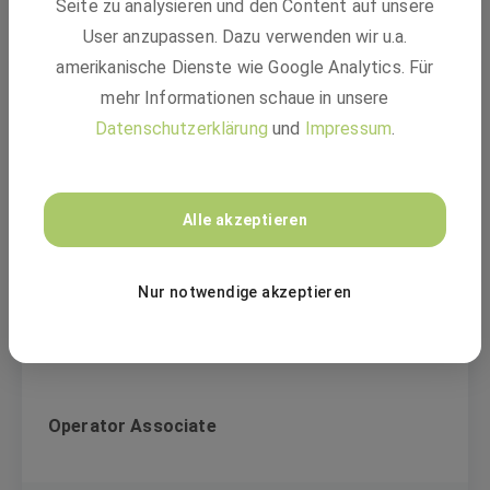
Seite zu analysieren und den Content auf unsere
Savannah, GA 31404, U.S.
User anzupassen. Dazu verwenden wir u.a.
amerikanische Dienste wie Google Analytics. Für
BASF
mehr Informationen schaue in unsere
Datenschutzerklärung
und
Impressum
.
Lab Technician I
Alle akzeptieren
Festanstellung
Savannah, GA 31404, U.S.
Nur notwendige akzeptieren
BASF
Operator Associate