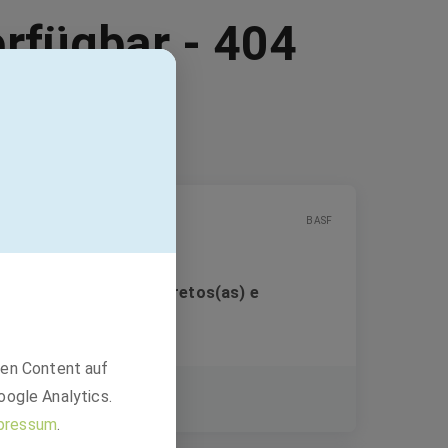
erfügbar - 404
BASF
Banco de Talentos - Pretos(as) e
Pardos(as) - Brasil
den Content auf
Festanstellung
oogle Analytics.
São Paulo, Brasilien
pressum
.