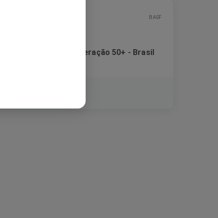
BASF
Banco de Talentos - Geração 50+ - Brasil
Festanstellung
São Paulo, Brasilien