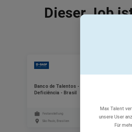
Dieser Job is
BASF
Banco de Talentos - PCD - Pessoas com
Deficiência - Brasil
Max Talent ver
Festanstellung
unsere User anz
São Paulo, Brasilien
Für meh