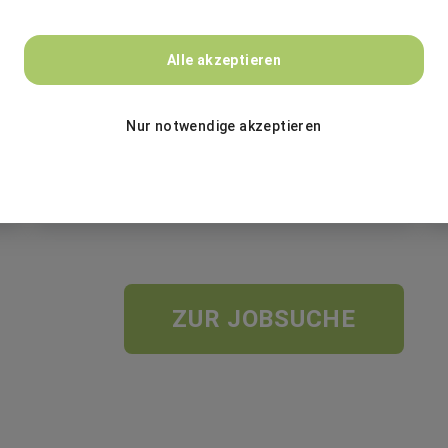
BASF
Alle akzeptieren
Banco de Talentos - Geração 50+ - Brasil
Nur notwendige akzeptieren
Festanstellung
São Paulo, Brasilien
ZUR JOBSUCHE