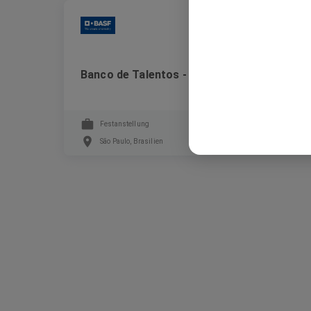
BASF
Banco de Talentos - LGBTI+ - Brasil
Festanstellung
São Paulo, Brasilien