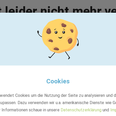
t leider nicht mehr v
Vielleicht passt einer dieser Jobs:
BASF
Banco de Talentos - LGBTI+ - Brasil
Cookies
wendet Cookies um die Nutzung der Seite zu analysieren und 
Festanstellung
upassen. Dazu verwenden wir u.a. amerikanische Dienste wie G
São Paulo, Brasilien
r Informationen schaue in unsere
Datenschutzerklärung
und
Im