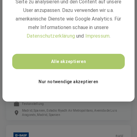
Seite zu analysieren und den Content auf unsere
Business Analyst (m/f/d)
User anzupassen. Dazu verwenden wir u.a.
amerikanische Dienste wie Google Analytics. Für
mehr Informationen schaue in unsere
Festanstellung
Datenschutzerklärung
und
Impressum
.
Madrid, Spanien
BASF
Alle akzeptieren
AI Data Architect (m/f/d)
Nur notwendige akzeptieren
Festanstellung
Madrid, Spanien, Estadio Riyadh Air Metropolitano, Avenida de Luis
Aragonés, Madrid, Spanien
BASF