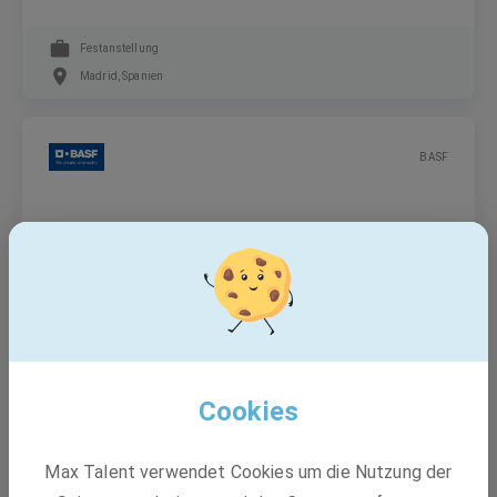
Festanstellung
Madrid, Spanien
BASF
Duales Studium (B.Sc.) - Angewandte
Informatik (m/w/d)
Duales Studium
67061 Ludwigshafen am Rhein-Süd, Madrid, Spanien, Schwarzheide
Cookies
BASF
Max Talent verwendet Cookies um die Nutzung der