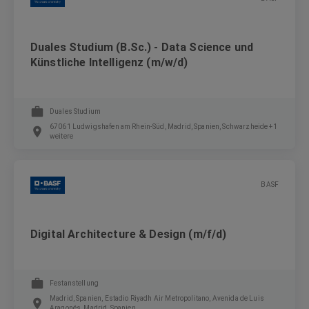
Duales Studium (B.Sc.) - Data Science und
Künstliche Intelligenz (m/w/d)
Duales Studium
67061 Ludwigshafen am Rhein-Süd, Madrid, Spanien, Schwarzheide +1
weitere
BASF
Digital Architecture & Design (m/f/d)
Festanstellung
Madrid, Spanien, Estadio Riyadh Air Metropolitano, Avenida de Luis
Aragonés, Madrid, Spanien