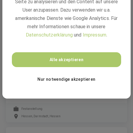
Seite zu analysieren und den Content auf unsere
Produktionsmitarbeiter:in mit
berufsbegleitender Qualifizierung zum
User anzupassen. Dazu verwenden wir u.a.
"Chemikant:in"(m/w/d)
amerikanische Dienste wie Google Analytics. Für
mehr Informationen schaue in unsere
Datenschutzerklärung
und
Impressum
.
Festanstellung
Ludwigshafen am Rhein
Alle akzeptieren
TÜV Technische Überwachung Hessen GmbH
Nur notwendige akzeptieren
Sachverständige/- r (m/w/d) Homologation
Festanstellung
Hessen, Darmstadt, Hessen