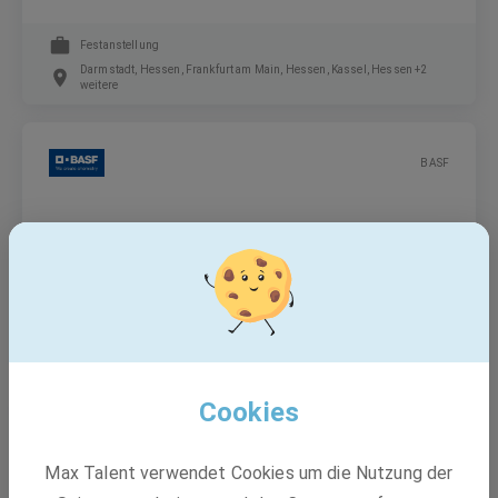
Festanstellung
Darmstadt, Hessen, Frankfurt am Main, Hessen, Kassel, Hessen +2
weitere
BASF
Ausbildung Industriemechaniker:in (m/w/d)
Ausbildung
49448 Lemförde, Ludwigshafen
Cookies
BASF
Max Talent verwendet Cookies um die Nutzung der