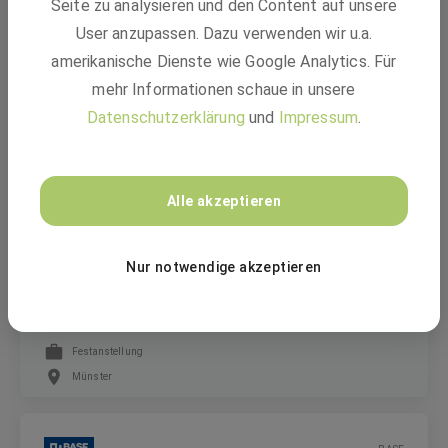
Seite zu analysieren und den Content auf unsere
Jahrespraktikum "Brücke zum Beruf" (m/w/d)
User anzupassen. Dazu verwenden wir u.a.
amerikanische Dienste wie Google Analytics. Für
mehr Informationen schaue in unsere
Freiwilliges Praktikum
Datenschutzerklärung
und
Impressum
.
48165 Münster, Hiltrup
BASF
Alle akzeptieren
Senior Specialist Global Functional Process
Nur notwendige akzeptieren
Owner O2C - Finance (m/f/d)
Festanstellung
Münster