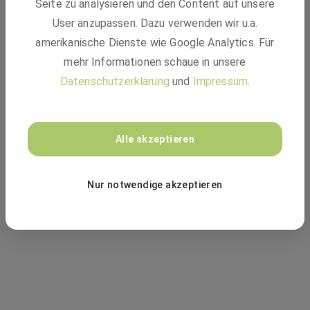
Seite zu analysieren und den Content auf unsere
mehr verfügbar - 404
User anzupassen. Dazu verwenden wir u.a.
amerikanische Dienste wie Google Analytics. Für
mehr Informationen schaue in unsere
Datenschutzerklärung
und
Impressum
.
Vielleicht passt einer dieser Jobs:
Alle akzeptieren
ZUR JOBSUCHE
Nur notwendige akzeptieren