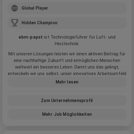
Global Player
Hidden Champion
ebm‑papst
ist Technologieführer für Luft- und
Heiztechnik.
Mit unseren Lösungen leisten wir einen aktiven Beitrag für
eine nachhaltige Zukunft und ermöglichen Menschen
weltweit ein besseres Leben. Damit uns das gelingt,
entwickeln wir uns selbst, unser innovatives Arbeitsumfeld
und die Art, wie wir zusammenarbeiten stetig voran. Mutig,
Mehr lesen
inspirierend und weltoffen.
Wir bei ebm‑papst nennen das:
Zum Unternehmensprofil
Better Working. Better Teams. Better Future.
Mehr Job Möglichkeiten