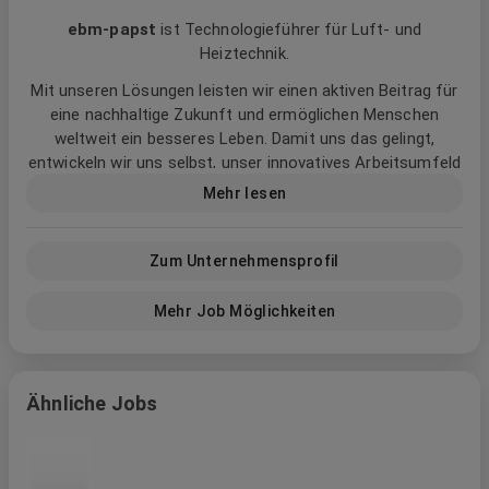
ebm‑papst
ist Technologieführer für Luft- und
Heiztechnik.
Mit unseren Lösungen leisten wir einen aktiven Beitrag für
eine nachhaltige Zukunft und ermöglichen Menschen
weltweit ein besseres Leben. Damit uns das gelingt,
entwickeln wir uns selbst, unser innovatives Arbeitsumfeld
und die Art, wie wir zusammenarbeiten stetig voran. Mutig,
Mehr lesen
inspirierend und weltoffen.
Wir bei ebm‑papst nennen das:
Zum Unternehmensprofil
Better Working. Better Teams. Better Future.
Mehr Job Möglichkeiten
Ähnliche Jobs