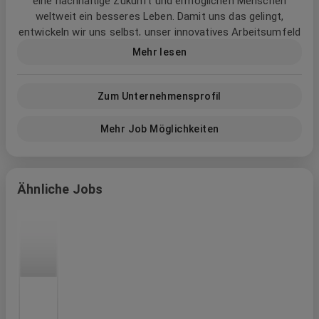
eine nachhaltige Zukunft und ermöglichen Menschen
weltweit ein besseres Leben. Damit uns das gelingt,
entwickeln wir uns selbst, unser innovatives Arbeitsumfeld
und die Art, wie wir zusammenarbeiten stetig voran. Mutig,
Mehr lesen
inspirierend und weltoffen.
Wir bei ebm‑papst nennen das:
Zum Unternehmensprofil
Better Working. Better Teams. Better Future.
Mehr Job Möglichkeiten
Ähnliche Jobs