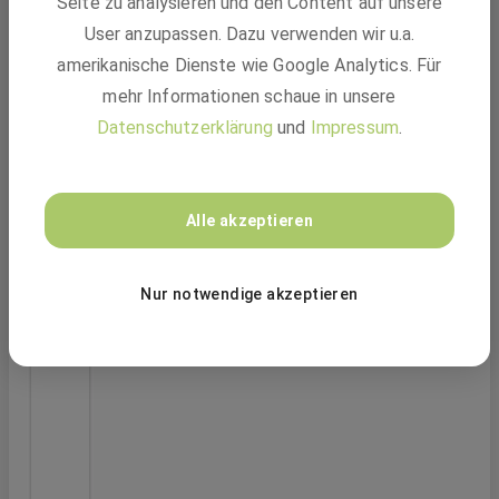
Seite zu analysieren und den Content auf unsere
User anzupassen. Dazu verwenden wir u.a.
amerikanische Dienste wie Google Analytics. Für
mehr Informationen schaue in unsere
Datenschutzerklärung
und
Impressum
.
Alle akzeptieren
Praktikum / Abschlussarbeit (m/w/d) im
Nur notwendige akzeptieren
Bereich Notfallmanagement
ebm-papst Group