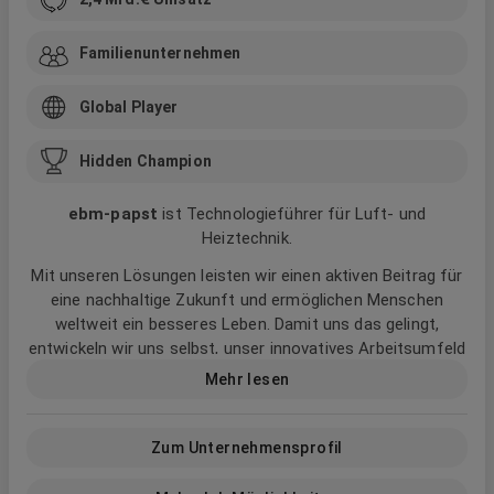
Familienunternehmen
Global Player
Hidden Champion
ebm‑papst
ist Technologieführer für Luft- und
Heiztechnik.
Mit unseren Lösungen leisten wir einen aktiven Beitrag für
eine nachhaltige Zukunft und ermöglichen Menschen
weltweit ein besseres Leben. Damit uns das gelingt,
entwickeln wir uns selbst, unser innovatives Arbeitsumfeld
und die Art, wie wir zusammenarbeiten stetig voran. Mutig,
Mehr lesen
inspirierend und weltoffen.
Wir bei ebm‑papst nennen das:
Zum Unternehmensprofil
Better Working. Better Teams. Better Future.