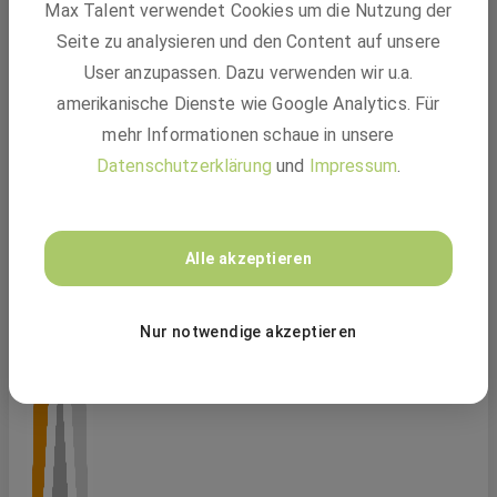
Energietechnik / Power Quality (m/w/d)
Max Talent verwendet Cookies um die Nutzung der
A. Eberle GmbH & Co. KG
Seite zu analysieren und den Content auf unsere
User anzupassen. Dazu verwenden wir u.a.
amerikanische Dienste wie Google Analytics. Für
mehr Informationen schaue in unsere
Datenschutzerklärung
und
Impressum
.
Alle akzeptieren
Nur notwendige akzeptieren