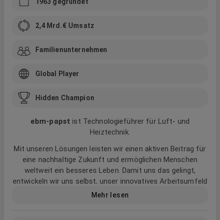
1963
gegründet
2,4 Mrd.
€ Umsatz
Familienunternehmen
Global Player
Hidden Champion
ebm‑papst
ist Technologieführer für Luft- und
Heiztechnik.
Mit unseren Lösungen leisten wir einen aktiven Beitrag für
eine nachhaltige Zukunft und ermöglichen Menschen
weltweit ein besseres Leben. Damit uns das gelingt,
entwickeln wir uns selbst, unser innovatives Arbeitsumfeld
und die Art, wie wir zusammenarbeiten stetig voran. Mutig,
Mehr lesen
inspirierend und weltoffen.
Wir bei ebm‑papst nennen das: