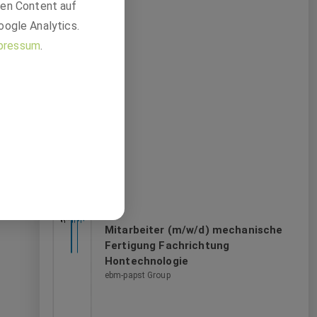
den Content auf
oogle Analytics.
pressum
.
Mitarbeiter (m/w/d) mechanische
Fertigung Fachrichtung
Hontechnologie
ebm-papst Group