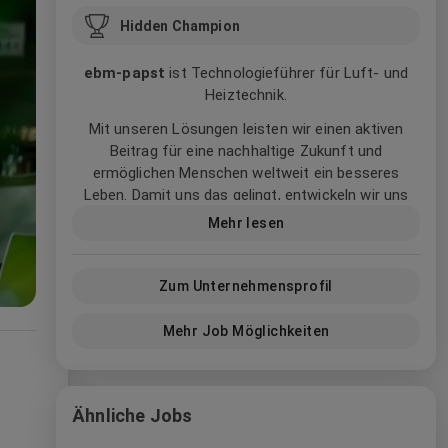
Hidden Champion
ebm‑papst
ist Technologieführer für Luft- und
Heiztechnik.
Mit unseren Lösungen leisten wir einen aktiven
Beitrag für eine nachhaltige Zukunft und
ermöglichen Menschen weltweit ein besseres
Leben. Damit uns das gelingt, entwickeln wir uns
selbst, unser innovatives Arbeitsumfeld und die
Mehr lesen
Art, wie wir zusammenarbeiten stetig voran. Mutig,
inspirierend und weltoffen.
Zum Unternehmensprofil
Wir bei ebm‑papst nennen das:
Better Working. Better Teams. Better Future.
Mehr Job Möglichkeiten
Ähnliche Jobs