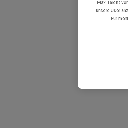
Max Talent ver
unsere User anz
Für meh