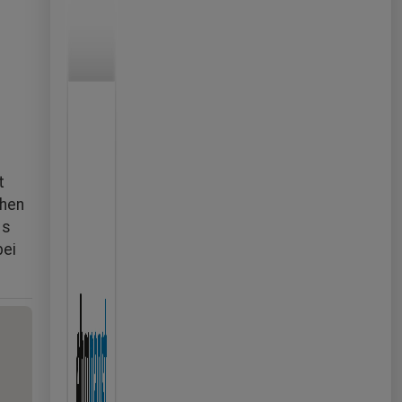
t
chen
es
bei