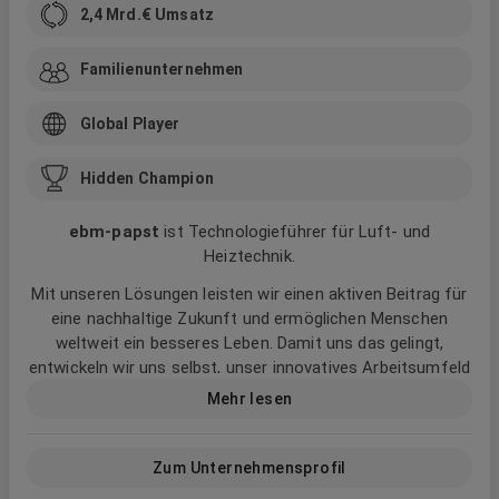
2,4 Mrd.
€ Umsatz
Familienunternehmen
Global Player
Hidden Champion
ebm‑papst
ist Technologieführer für Luft- und
Heiztechnik.
Mit unseren Lösungen leisten wir einen aktiven Beitrag für
eine nachhaltige Zukunft und ermöglichen Menschen
weltweit ein besseres Leben. Damit uns das gelingt,
entwickeln wir uns selbst, unser innovatives Arbeitsumfeld
und die Art, wie wir zusammenarbeiten stetig voran. Mutig,
Mehr lesen
inspirierend und weltoffen.
Wir bei ebm‑papst nennen das:
Zum Unternehmensprofil
Better Working. Better Teams. Better Future.