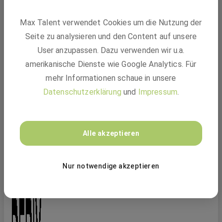
Max Talent verwendet Cookies um die Nutzung der
Praktikum Regional Container
Seite zu analysieren und den Content auf unsere
Management (m/w/d)
BASF
User anzupassen. Dazu verwenden wir u.a.
amerikanische Dienste wie Google Analytics. Für
mehr Informationen schaue in unsere
Datenschutzerklärung
und
Impressum
.
Alle akzeptieren
Nur notwendige akzeptieren