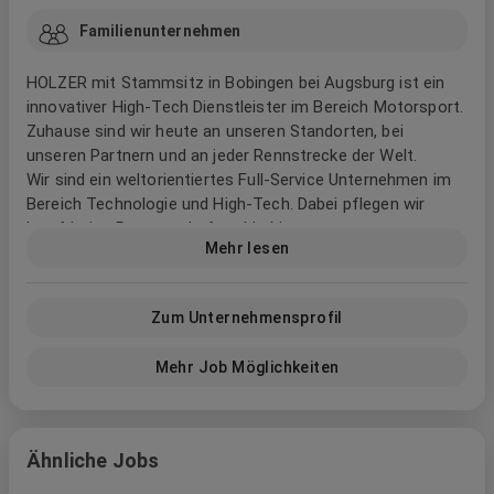
Familienunternehmen
HOLZER
mit Stammsitz in Bobingen bei Augsburg ist ein
innovativer High-Tech Dienstleister im Bereich Motorsport.
Zuhause sind wir heute an unseren Standorten, bei
unseren Partnern und an jeder Rennstrecke der Welt.
Wir sind ein weltorientiertes Full-Service Unternehmen im
Bereich Technologie und High-Tech. Dabei pflegen wir
langfristige Partnerschaften bis hin zu
Mehr lesen
Innovationspartnerschaften mit unseren Kunden und
führen alle Phasen im Engineering-Prozess aus - von der
ersten Idee bis hin zum fertigen Produkt.
Zum Unternehmensprofil
Wir machen den Erfolg bestellbar, gestalten täglich die
Welt der Mobilität neu. Wir sind stolz auf unsere
Mehr Job Möglichkeiten
erfolgreiche, über 30-jährige Erfahrung im professionellen
Motorsport, mit internationaler Reputation.
Als High-Tech Dienstleister unserer langjährigen Kunden
Ähnliche Jobs
aus dem Automobil- und Luftfahrtbereich gestalten wir
Tag für Tag die Welt der Mobilität mit. HOLZER setzt zum