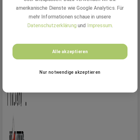
Zerspanungsmechaniker Drehtechnik
amerikanische Dienste wie Google Analytics. Für
(m/w/d)
mehr Informationen schaue in unsere
HOLZER Firmengruppe
Datenschutzerklärung
und
Impressum
.
Alle akzeptieren
Nur notwendige akzeptieren