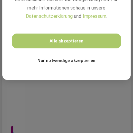
kundenorientierte Betreuung.
Von der Planung und Projektierung über die Entwick
lung
mehr Informationen schaue in unsere
kundenspezifischer Hard- und Software bis hin
zur
Datenschutzerklärung
und
Impressum
.
Fertigung, Installation, Inbetriebnahme und Sup
port liefert
Nachrichtentechniker (w/m/d)
das Systemhaus SCHNOOR alles aus ei
ner Hand - Made
Schnoor Industrieelektronik GmbH & Co. KG
in Germany.
Alle akzeptieren
Nur notwendige akzeptieren