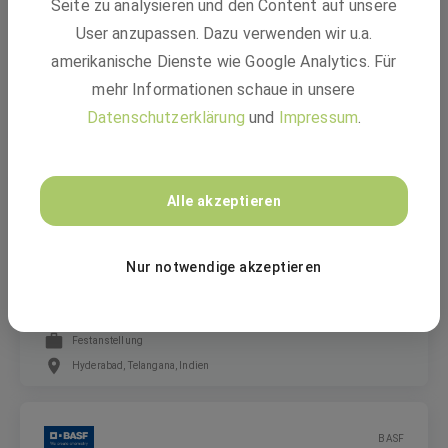
Seite zu analysieren und den Content auf unsere
SAP Consultant (m/f/d)
User anzupassen. Dazu verwenden wir u.a.
amerikanische Dienste wie Google Analytics. Für
mehr Informationen schaue in unsere
Festanstellung
Datenschutzerklärung
und
Impressum
.
Hyderabad, Telangana, Indien
BASF
Alle akzeptieren
Nur notwendige akzeptieren
SAP Developer (m/f/d)
Festanstellung
Hyderabad, Telangana, Indien
BASF